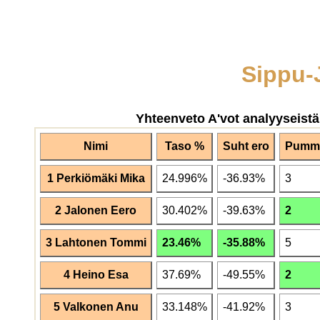
Sippu-
Yhteenveto A'vot analyyseistä
Nimi
Taso %
Suht ero
Pummi
1 Perkiömäki Mika
24.996%
-36.93%
3
2 Jalonen Eero
30.402%
-39.63%
2
3 Lahtonen Tommi
23.46%
-35.88%
5
4 Heino Esa
37.69%
-49.55%
2
5 Valkonen Anu
33.148%
-41.92%
3