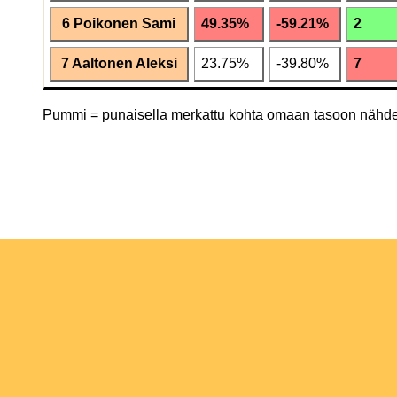
6 Poikonen Sami
49.35%
-59.21%
2
7 Aaltonen Aleksi
23.75%
-39.80%
7
Pummi = punaisella merkattu kohta omaan tasoon nähd