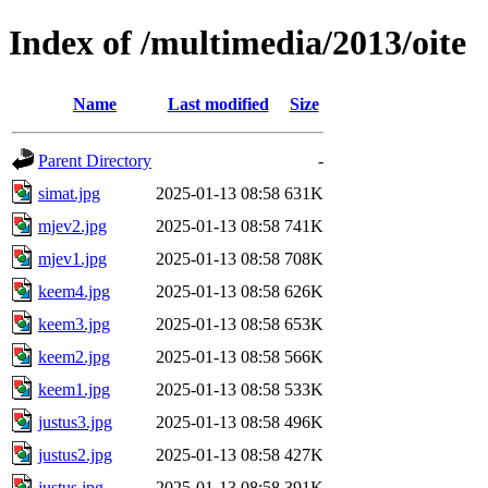
Index of /multimedia/2013/oite
Name
Last modified
Size
Parent Directory
-
simat.jpg
2025-01-13 08:58
631K
mjev2.jpg
2025-01-13 08:58
741K
mjev1.jpg
2025-01-13 08:58
708K
keem4.jpg
2025-01-13 08:58
626K
keem3.jpg
2025-01-13 08:58
653K
keem2.jpg
2025-01-13 08:58
566K
keem1.jpg
2025-01-13 08:58
533K
justus3.jpg
2025-01-13 08:58
496K
justus2.jpg
2025-01-13 08:58
427K
justus.jpg
2025-01-13 08:58
391K