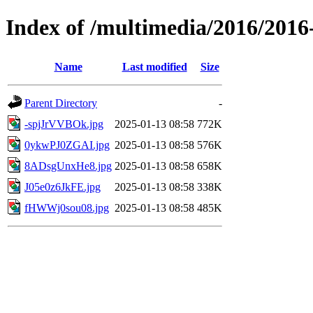
Index of /multimedia/2016/2016
Name
Last modified
Size
Parent Directory
-
-spjJrVVBOk.jpg
2025-01-13 08:58
772K
0ykwPJ0ZGAI.jpg
2025-01-13 08:58
576K
8ADsgUnxHe8.jpg
2025-01-13 08:58
658K
J05e0z6JkFE.jpg
2025-01-13 08:58
338K
fHWWj0sou08.jpg
2025-01-13 08:58
485K