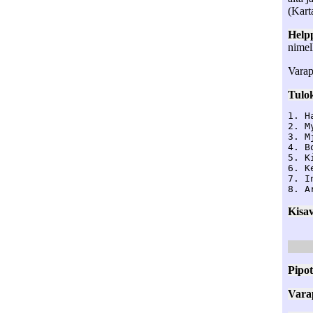
(Kart
Help
nimel
Varap
Tulok
1. H
2. M
3. M
4. B
5. K
6. K
7. I
Kisav
Pipot
Vara