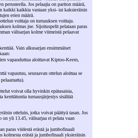
en perusteella. Jos pelaajia on pariton määrä,
 kaikki kaikkia vastaan yksi- tai kaksieräisin
ettujen erien määrä.
ottelun voittaja on turnauksen voittaja.
uksen kolmas jne. Sijoituspelit pelataan paras
lemman välisarjan kolme viimeistä pelaavat
 kenttää. Vain alkusarjan ensimmäiset
ukaan:
ien vapauduttua aloittavat Kiptoo-Keem,
nttä vapautuu, seuraavan ottelun aloittaa se
 pelaamatta).
telut voivat olla hyvinkin epätasaisia,
 kenttätuntia turnausjärjestys sisältää
räisin otteluin, jotka voivat päättyä tasan. Jos
o on yli 13.45, välisarjaa ei pelata vaan
aan paras viidestä erästä ja jumbofinaali
ras kolmesta erästä ja jumbofinaali yksieräisin