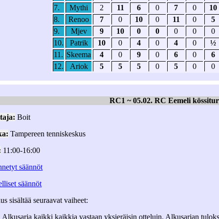
7.
Mythi
2
11
6
0
7
0
10
8.
Renoo
7
0
10
0
11
0
5
9.
Mjev
9
10
0
0
0
0
0
10.
Patrik
10
0
4
0
4
0
½
11.
Skeema
4
0
9
0
6
0
6
12.
Ariok
5
5
5
0
5
0
0
RC1 ~ 05.02. RC Eemeli kössitu
taja:
Boit
ka:
Tampereen tenniskeskus
:
11:00-16:00
netyt säännöt
lliset säännöt
us sisältää seuraavat vaiheet:
Alkusarja kaikki kaikkia vastaan yksieräisin otteluin. Alkusarjan tuloks