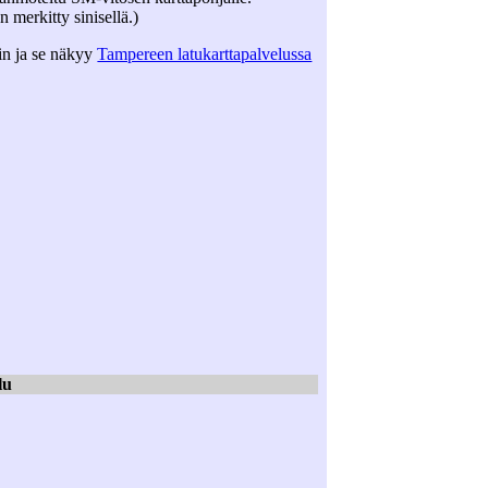
 merkitty sinisellä.)
in ja se näkyy
Tampereen latukarttapalvelussa
lu