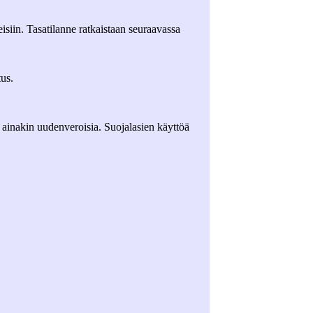
eisiin. Tasatilanne ratkaistaan seuraavassa
tus.
ai ainakin uudenveroisia. Suojalasien käyttöä