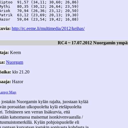
Kiptoo  91,57 (34,11; 30,60; 26,86)

Mythi   80,35 (30,12; 26,64; 23,59)

Ariok   70,94 (26,36; 23,12; 20,50)

Patrik  63,12 (23,69; 20,13; 19,30)

kuvia:
http://rc.eeme.li/multimedia/2012/keihas/
RC4 ~ 17.07.2012 Nuorgamin ympä
taja:
Keem
ka:
Nuorgam
öaika:
klo 21.20
saaja:
Hazor
Larger Map
 jostakin Nuorgamin kylän rajalta, juostaan kylää
ävän poroaidan ulkopuolelta kylä eteläpuolelta
i. Tehtäneen sen verran lisäkurvia, että
stään katsomassa maisemat isonkivenvaaralla /
itusmuistomerkillä. Kylän pohjoispuolelle eli
 rantaan kurvataan jostakin sopivasta kohdasta ja