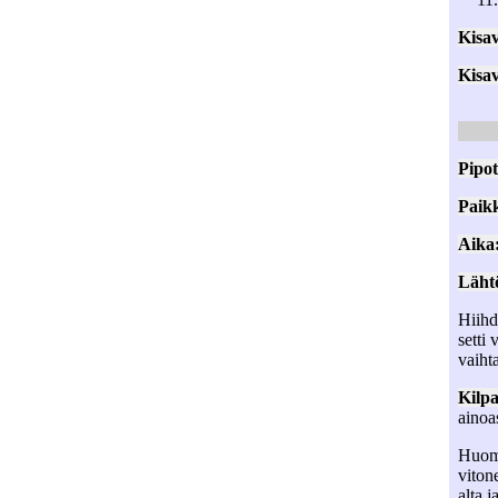
Kisav
Kisav
Pipot
Paik
Aika
Lähtö
Hiihd
setti
vaiht
Kilpa
ainoa
Huomi
viton
alta 