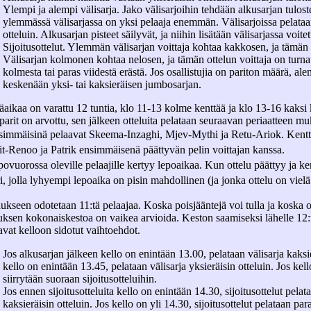
Ylempi ja alempi välisarja. Jako välisarjoihin tehdään alkusarjan tulost
ylemmässä välisarjassa on yksi pelaaja enemmän. Välisarjoissa pelataan
otteluin. Alkusarjan pisteet säilyvät, ja niihin lisätään välisarjassa voit
Sijoitusottelut. Ylemmän välisarjan voittaja kohtaa kakkosen, ja tämän 
Välisarjan kolmonen kohtaa nelosen, ja tämän ottelun voittaja on turna
kolmesta tai paras viidestä erästä. Jos osallistujia on pariton määrä, a
keskenään yksi- tai kaksieräisen jumbosarjan.
äaikaa on varattu 12 tuntia, klo 11-13 kolme kenttää ja klo 13-16 kaksi
uparit on arvottu, sen jälkeen otteluita pelataan seuraavan periaatteen m
simmäisinä pelaavat Skeema-Inzaghi, Mjev-Mythi ja Retu-Ariok. Kentt
t-Renoo ja Patrik ensimmäisenä päättyvän pelin voittajan kanssa.
ovuorossa oleville pelaajille kertyy lepoaikaa. Kun ottelu päättyy ja ke
i, jolla lyhyempi lepoaika on pisin mahdollinen (ja jonka ottelu on vielä
ukseen odotetaan 11:tä pelaajaa. Koska poisjääntejä voi tulla ja koska ot
uksen kokonaiskestoa on vaikea arvioida. Keston saamiseksi lähelle 12:ta
avat kelloon sidotut vaihtoehdot.
Jos alkusarjan jälkeen kello on enintään 13.00, pelataan välisarja kaksie
kello on enintään 13.45, pelataan välisarja yksieräisin otteluin. Jos kell
siirrytään suoraan sijoitusotteluihin.
Jos ennen sijoitusotteluita kello on enintään 14.30, sijoitusottelut pelat
kaksieräisin otteluin. Jos kello on yli 14.30, sijoitusottelut pelataan pa