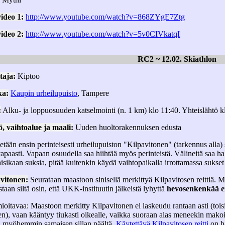
ideo 1:
http://www.youtube.com/watch?v=868ZYgE7Ztg
ideo 2:
http://www.youtube.com/watch?v=5v0CIVkatqI
RC2 ~ 12.02. Skiathlon
taja:
Kiptoo
ka:
Kaupin urheilupuisto
, Tampere
:
Alku- ja loppuosuuden katselmointi (n. 1 km) klo 11:40. Yhteislähtö k
, vaihtoalue ja maali:
Uuden huoltorakennuksen edusta
etään ensin perinteisesti urheilupuiston "Kilpavitonen" (tarkennus all
 vapaasti. Vapaan osuudella saa hiihtää myös perinteistä. Välineitä saa h
aisikaan suksia, pitää kuitenkin käydä vaihtopaikalla irrottamassa sukset h
vitonen:
Seurataan maastoon sinisellä merkittyä Kilpavitosen reittiä. M
staan siltä osin, että UKK-instituutin jälkeistä lyhyttä
hevosenkenkää ei
oitavaa: Maastoon merkitty Kilpavitonen ei laskeudu rantaan asti (toi
en), vaan kääntyy tiukasti oikealle, vaikka suoraan alas meneekin mako
ja myöhemmin samaisen sillan päältä.
Käytettävä Kilpavitosen reitti
on h