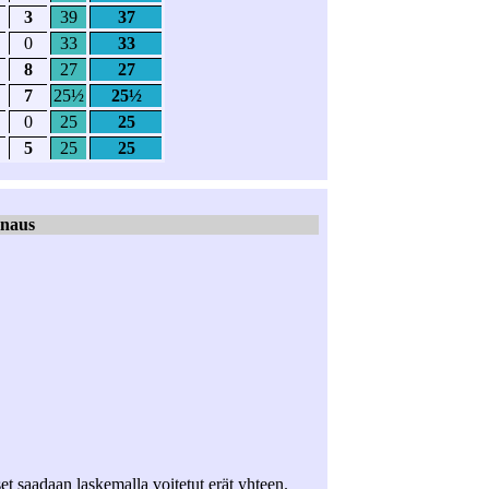
3
39
37
0
33
33
8
27
27
7
25½
25½
0
25
25
5
25
25
rnaus
et saadaan laskemalla voitetut erät yhteen.