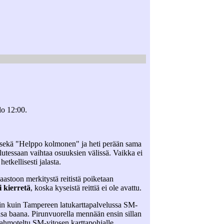
lo 12:00.
a) sekä "Helppo kolmonen" ja heti perään sama
alutessaan vaihtaa osuuksien välissä. Vaikka ei
etkellisesti jalasta.
aastoon merkitystä reitistä poiketaan
 kierretä
, koska kyseistä reittiä ei ole avattu.
sin kuin Tampereen latukarttapalvelussa SM-
isa baana. Pirunvuorella mennään ensin sillan
ahmoteltu SM-vitosen karttapohjalle.