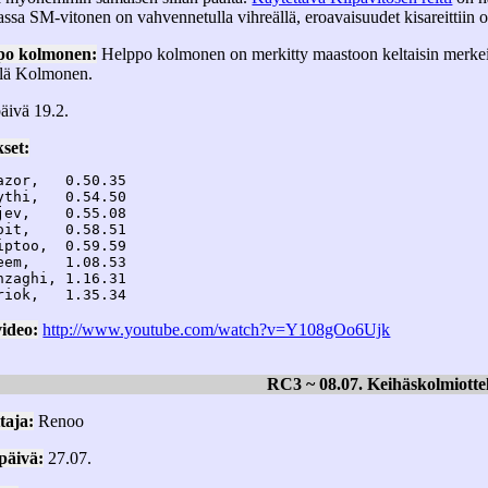
assa SM-vitonen on vahvennetulla vihreällä, eroavaisuudet kisareittiin on
po kolmonen:
Helppo kolmonen on merkitty maastoon keltaisin merke
lä Kolmonen.
äivä 19.2.
set:
azor,   0.50.35

ythi,   0.54.50

jev,    0.55.08 

oit,    0.58.51

iptoo,  0.59.59

eem,    1.08.53

nzaghi, 1.16.31

ideo:
http://www.youtube.com/watch?v=Y108gOo6Ujk
RC3 ~ 08.07. Keihäskolmiotte
taja:
Renoo
päivä:
27.07.