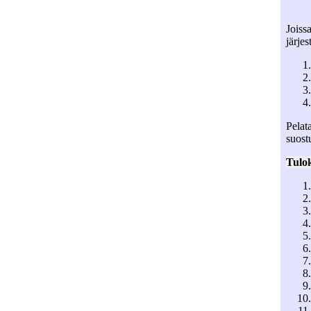
Joiss
järje
Pelat
suost
Tulok