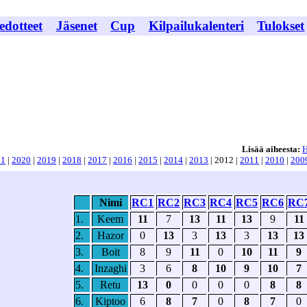
edotteet
Jäsenet
Cup
Kilpailukalenteri
Tulokset
Lisää aiheesta:
H
21
|
2020
|
2019
|
2018
|
2017
|
2016
|
2015
|
2014
|
2013
| 2012 |
2011
|
2010
|
200
Nimi
RC1
RC2
RC3
RC4
RC5
RC6
RC
1.
Keem
11
7
13
11
13
9
11
2.
Hazor
0
13
3
13
3
13
13
3.
Boit
8
9
11
0
10
11
9
4.
Inzaghi
3
6
8
10
9
10
7
5.
Retu
13
0
0
0
0
8
8
6.
Kiptoo
6
8
7
0
8
7
0