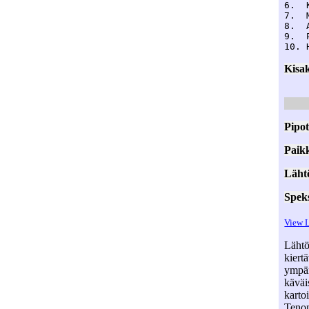
6.  
7.  
8.  
9.  
Kisa
Pipot
Paik
Läht
Spek
View 
Lähtö
kiert
ympär
käväi
karto
Tenon