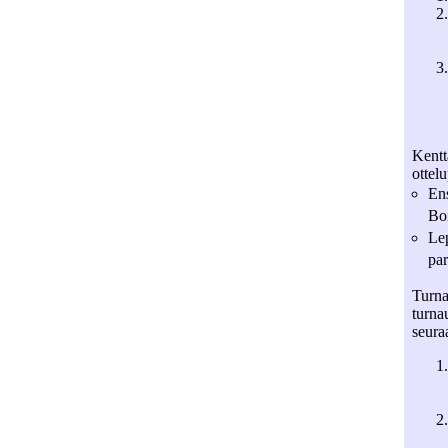
Kentt
ottel
En
Boi
Lep
par
Turna
turna
seura