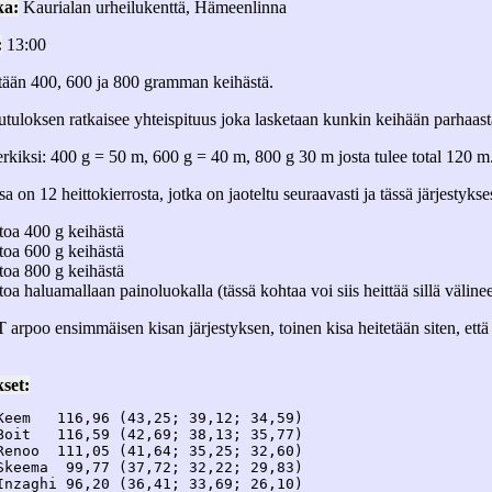
ka:
Kaurialan urheilukenttä, Hämeenlinna
:
13:00
tään 400, 600 ja 800 gramman keihästä.
tuloksen ratkaisee yhteispituus joka lasketaan kunkin keihään parhaas
rkiksi: 400 g = 50 m, 600 g = 40 m, 800 g 30 m josta tulee total 120 m
sa on 12 heittokierrosta, jotka on jaoteltu seuraavasti ja tässä järjestykse
ttoa 400 g keihästä
ttoa 600 g keihästä
ttoa 800 g keihästä
ttoa haluamallaan painoluokalla (tässä kohtaa voi siis heittää sillä väline
 arpoo ensimmäisen kisan järjestyksen, toinen kisa heitetään siten, että
set:
Keem   116,96 (43,25; 39,12; 34,59)

Boit   116,59 (42,69; 38,13; 35,77)

Renoo  111,05 (41,64; 35,25; 32,60)

Skeema  99,77 (37,72; 32,22; 29,83)

Inzaghi 96,20 (36,41; 33,69; 26,10)
