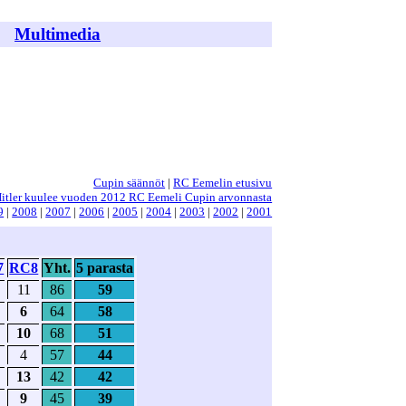
Multimedia
Cupin säännöt
|
RC Eemelin etusivu
itler kuulee vuoden 2012 RC Eemeli Cupin arvonnasta
9
|
2008
|
2007
|
2006
|
2005
|
2004
|
2003
|
2002
|
2001
7
RC8
Yht.
5 parasta
11
86
59
6
64
58
10
68
51
4
57
44
13
42
42
9
45
39