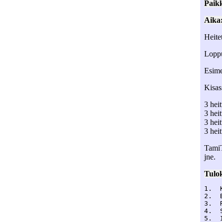
Paik
Aika
Heite
Loppu
Esime
Kisas
3 hei
3 hei
3 hei
3 hei
TamiT
jne.
Tulok
1.  
2.  
3.  
4.  
5.  