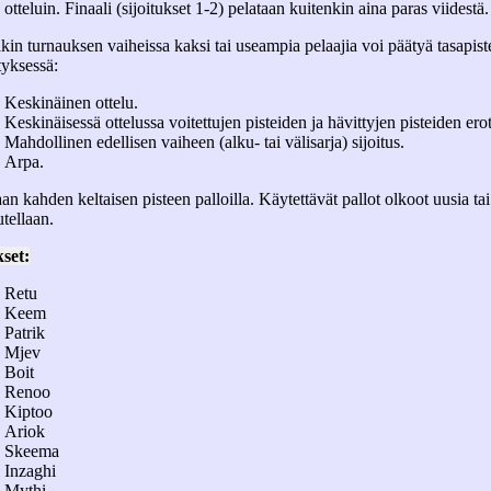
otteluin. Finaali (sijoitukset 1-2) pelataan kuitenkin aina paras viidestä.
akin turnauksen vaiheissa kaksi tai useampia pelaajia voi päätyä tasapist
styksessä:
Keskinäinen ottelu.
Keskinäisessä ottelussa voitettujen pisteiden ja hävittyjen pisteiden ero
Mahdollinen edellisen vaiheen (alku- tai välisarja) sijoitus.
Arpa.
aan kahden keltaisen pisteen palloilla. Käytettävät pallot olkoot uusia t
utellaan.
set:
Retu
Keem
Patrik
Mjev
Boit
Renoo
Kiptoo
Ariok
Skeema
Inzaghi
Mythi