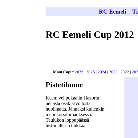
RC Eemeli
Ti
RC Eemeli Cup 2012
Muut Cupit:
2026
|
2025
|
2024
|
2023
|
2022
|
20
Pistetilanne
Keem vei pokaalin Hazorin
neljästä osakisavoitosta
huolimatta. Jännäksi kuitenkin
meni kössiturnauksessa.
Taulukon loppupäässä
historiallisen tiukkaa.