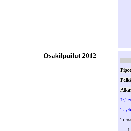
Osakilpailut 2012
Pipot
Paik
Aika
Lyhen
Täyde
Turna