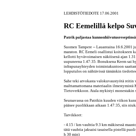
LEHDISTÖTIEDOTE 17.06.2001
RC Eemelillä kelpo Suv
Patrik paljastaa kunnonhiivutusreseptinsä
Suomen Tampere -- Lauantaina 16.6.2001 juo
maraton. RC Eemeli osallistui koitokseen 
kellotti hyvävoimaisen näköisenä ajan 1.31
uupuneena 1.47:35. Bonuksena Keem sai hy
infrapunayhteyden toimintakuntoon saattam
lopputulos on nähtävissä tämänkin tiedottee
Sahe teki arvokasta valokuvaustyötä reitin 
malttamattomana materiaalin ilmestymistä 
Tietoverkkoon. Atala mykistyi monestakin s
Seuraavassa on Patrikin kuuden viikon kun
pääsee puolikkaan aikaan 1.47:35, siis niuka
Tarvikkeet:
- 4.15 / km vauhtia 9.3 km mäkisessä maast
tätä vauhtia jaksaisi tasaisella pistellä puol
h 30 min)