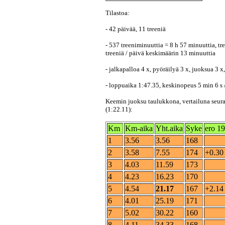
Tilastoa:
- 42 päivää, 11 treeniä
- 537 treeniminuuttia = 8 h 57 minuuttia, tr
treeniä / päivä keskimäärin 13 minuuttia
- jalkapalloa 4 x, pyöräilyä 3 x, juoksua 3 x
- loppuaika 1:47.35, keskinopeus 5 min 6 s 
Keemin juoksu taulukkona, vertailuna seur
(1:22.11):
Km
Km-aika
Yht.aika
Syke
ero 1
1
3.56
3.56
168
2
3.58
7.55
174
+0.30
3
4.03
11.59
173
4
4.23
16.23
170
5
4.54
21.17
167
+2.14
6
4.01
25.19
171
7
5.02
30.22
160
8
4.11
34.33
168