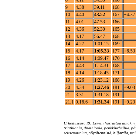
9
4.38
39.11
168
10
4.40
43.52
167
+4.37
11
4.01
47.53
166
12
4.36
52.30
165
13
4.17
56.47
168
14
4.27
1:01.15
169
15
4.17
1:05.33
177
+6.53
16
4.14
1:09.47
170
17
4.43
1:14.31
168
18
4.14
1:18.45
171
19
4.26
1:23.12
168
20
4.34
1:27.46
181
+9.03
21
3.31
1:31.18
191
21,1
0.16,6
1:31.34
191
+9.23
Urheiluseura RC Eemeli harrastaa ainakin j
triathlonia, duathlonia, penkkiurheilua, pö
seitsenottelua, pöytätennistä, biljardia, mel