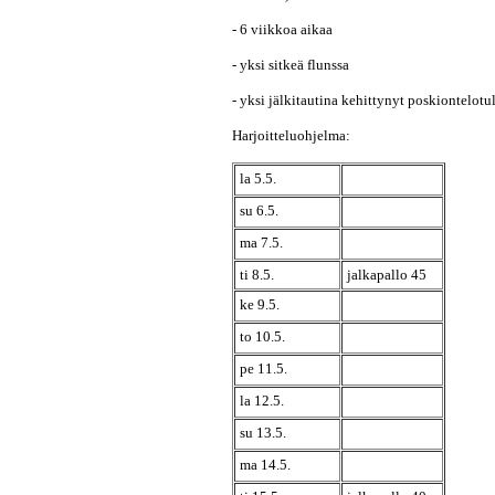
- 6 viikkoa aikaa
- yksi sitkeä flunssa
- yksi jälkitautina kehittynyt poskiontelot
Harjoitteluohjelma:
la 5.5.
su 6.5.
ma 7.5.
ti 8.5.
jalkapallo 45
ke 9.5.
to 10.5.
pe 11.5.
la 12.5.
su 13.5.
ma 14.5.