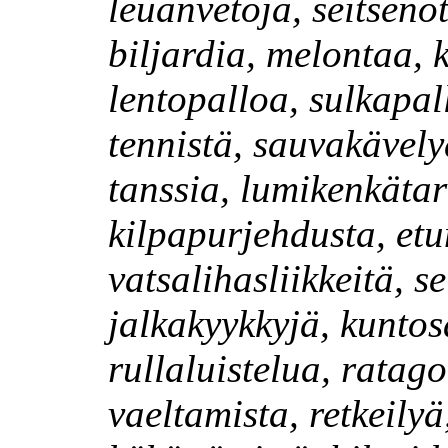
leuanvetoja, seitsenot
biljardia, melontaa, k
lentopalloa, sulkapall
tennistä, sauvakävely
tanssia, lumikenkäta
kilpapurjehdusta, et
vatsalihasliikkeitä, se
jalkakyykkyjä, kuntos
rullaluistelua, ratagol
vaeltamista, retkeilyä