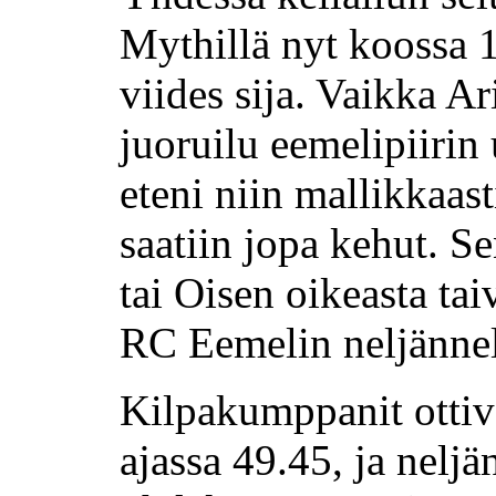
Mythillä nyt koossa 1
viides sija. Vaikka Ar
juoruilu eemelipiirin
eteni niin mallikkaast
saatiin jopa kehut. S
tai Oisen oikeasta ta
RC Eemelin neljänne
Kilpakumppanit ottiva
ajassa 49.45, ja neljä