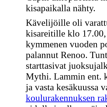
kisapaikalla nähty.
Kävelijöille oli vara
kisareitille klo 17.00,
kymmenen vuoden poi
palannut Renoo. Tu
starttasivat juoksuja
Mythi. Lammin ent. 
ja vasta kesäkuussa 
koulurakennuksen ra