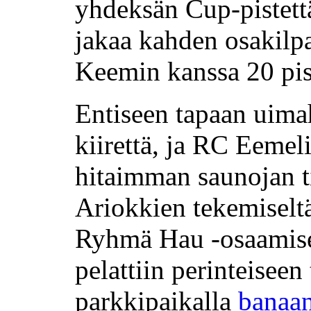
yhdeksän Cup-pistettä
jakaa kahden osakilpa
Keemin kanssa 20 pist
Entiseen tapaan uimah
kiirettä, ja RC Eemel
hitaimman saunojan ti
Ariokkien tekemiseltä
Ryhmä Hau -osaamisell
pelattiin perinteiseen
parkkipaikalla
banaan