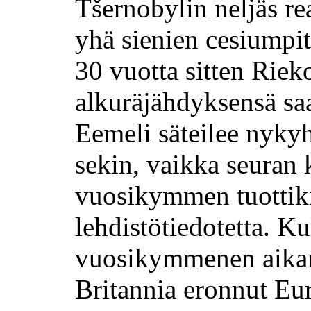
Tšernobylin neljäs rea
yhä sienien cesiumpit
30 vuotta sitten Rieko
alkuräjähdyksensä s
Eemeli säteilee nyky
sekin, vaikka seuran
vuosikymmen tuottik
lehdistötiedotetta. K
vuosikymmenen aika
Britannia eronnut Eu