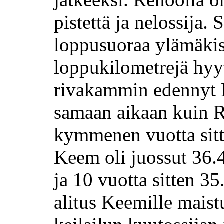
pistettä ja nelossija.
loppusuoraa ylämäkisi
loppukilometrejä hy
rivakammin edennyt K
samaan aikaan kuin Re
kymmenen vuotta sitte
Keem oli juossut 36.4
ja 10 vuotta sitten 3
alitus Keemille maist