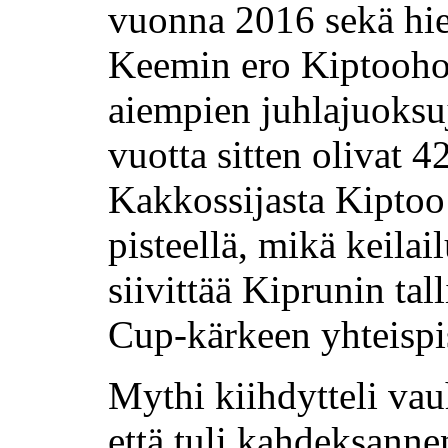
vuonna 2016 sekä h
Keemin ero Kiptooho
aiempien juhlajuoksuj
vuotta sitten olivat 4
Kakkossijasta Kiptoo
pisteellä, mikä keila
siivittää Kiprunin tal
Cup-kärkeen yhteispi
Mythi kiihdytteli vau
että tuli kahdeksanne