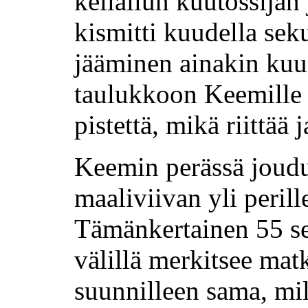
keilailun kuutossijan
kismitti kuudella sek
jääminen ainakin kuu
taulukkoon Keemille k
pistettä, mikä riittää
Keemin perässä joudu
maaliviivan yli perill
Tämänkertainen 55 s
välillä merkitsee mat
suunnilleen sama, mi