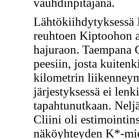
vauhdinpitäjänä.
Lähtökiihdytyksessä 
reuhtoen Kiptoohon 
hajuraon. Taempana Cl
peesiin, josta kuiten
kilometrin liikenney
järjestyksessä ei lenk
tapahtunutkaan. Nelj
Cliini oli estimointi
näköyhteyden K*-mieh