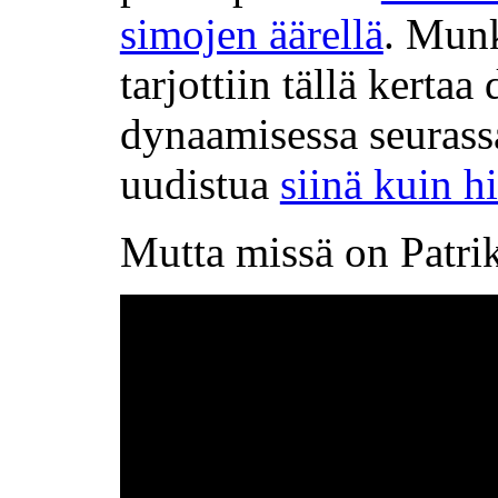
simojen äärellä
. Munk
tarjottiin tällä kertaa
dynaamisessa seurass
uudistua
siinä kuin h
Mutta missä on Patri