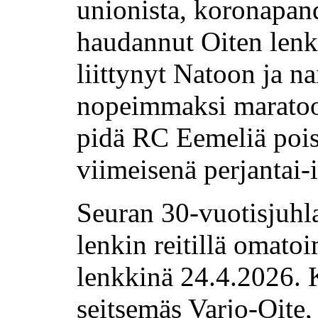
unionista, koronapa
haudannut Oiten len
liittynyt Natoon ja n
nopeimmaksi maratoon
pidä RC Eemeliä poi
viimeisenä perjantai-i
Seuran 30-vuotisjuhla
lenkin reitillä omato
lenkkinä 24.4.2026. K
seitsemäs Varjo-Oite