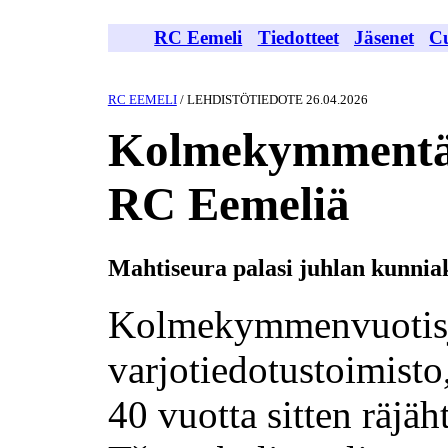
RC Eemeli
Tiedotteet
Jäsenet
C
RC EEMELI
/ LEHDISTÖTIEDOTE 26.04.2026
Kolmekymmentä
RC Eemeliä
Mahtiseura palasi juhlan kunniak
Kolmekymmenvuotisj
varjotiedotustoimis
40 vuotta sitten räjäh