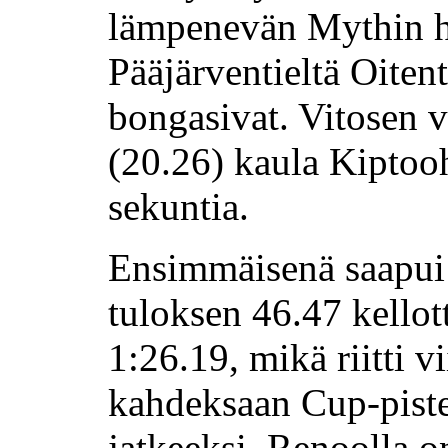
lämpenevän Mythin 
Pääjärventieltä Oitent
bongasivat. Vitosen v
(20.26) kaula Kiptoo
sekuntia.
Ensimmäisenä saapui 
tuloksen 46.47 kellot
1:26.19, mikä riitti v
kahdeksaan Cup-piste
jatkeeksi. Renoolla o