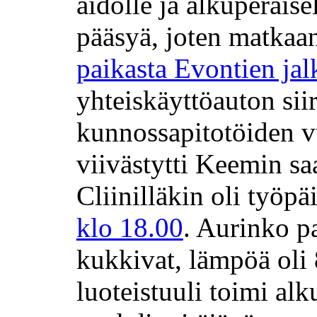
aidolle ja alkuperäisel
pääsyä, joten matkaan
paikasta Evontien jal
yhteiskäyttöauton si
kunnossapitotöiden v
viivästytti Keemin sa
Cliinilläkin oli työpä
klo 18.00
. Aurinko p
kukkivat, lämpöä oli 8
luoteistuuli toimi al