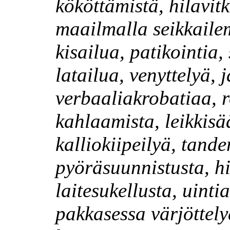
kököttämistä, hilavit
maailmalla seikkailem
kisailua, patikointia,
latailua, venyttelyä, 
verbaaliakrobatiaa, r
kahlaamista, leikkisä
kalliokiipeilyä, tand
pyöräsuunnistusta, hi
laitesukellusta, uinti
pakkasessa värjöttelyä