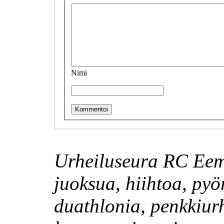
Nimi
Urheiluseura RC Eem
juoksua, hiihtoa, pyör
duathlonia, penkkiur