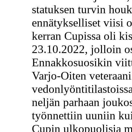
statuksen turvin houk
ennätykselliset viisi o
kerran Cupissa oli ki
23.10.2022, jolloin os
Ennakkosuosikin viitta
Varjo-Oiten veteraani
vedonlyöntitilastoiss
neljän parhaan joukos
työnnettiin uuniin kui
Cupin ulkopuolisia mi