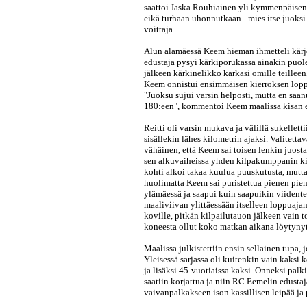
saattoi Jaska Rouhiainen yli kymmenpäisen
eikä turhaan uhonnutkaan - mies itse juoks
voittaja.
Alun alamäessä Keem hieman ihmetteli kärje
edustaja pysyi kärkiporukassa ainakin puol
jälkeen kärkinelikko karkasi omille teillee
Keem onnistui ensimmäisen kierroksen lopp
"Juoksu sujui varsin helposti, mutta en saan
180:een", kommentoi Keem maalissa kisan 
Reitti oli varsin mukava ja välillä sukellett
sisällekin lähes kilometrin ajaksi. Valitettav
vähäinen, että Keem sai toisen lenkin juosta
sen alkuvaiheissa yhden kilpakumppanin ki
kohti alkoi takaa kuulua puuskutusta, mutt
huolimatta Keem sai puristettua pienen pie
ylämäessä ja saapui kuin saapuikin viidente
maaliviivan ylittäessään itselleen loppuajan
koville, pitkän kilpailutauon jälkeen vain t
koneesta ollut koko matkan aikana löytynyt
Maalissa julkistettiin ensin sellainen tupa
Yleisessä sarjassa oli kuitenkin vain kaks
ja lisäksi 45-vuotiaissa kaksi. Onneksi pal
saatiin korjattua ja niin RC Eemelin edustaj
vaivanpalkakseen ison kassillisen leipää ja 