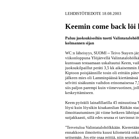
LEHDISTÖTIEDOTE 18.08.2003
Keemin come back löi l
Paluu juoksukisoihin tuotti Valintataloh
kolmannen sijan
WC:n läheisyys, SUOMI -- Teivo Stayers jä
viikonloppuna Ylöjärvellä Valintatalohölk
kuntoaan testaamaan uskaltautui Keem, vai
juoksukilpaillut peräti 3,5 kk aikaisemmin
Kiptoon poisjäännille tosin oli erittäin päte
jälkeen mies oli Lamminpäässä kiertämässä
selvitti sisäkumin vaihdon erinomaisessa 7,
siis paljon parempi kuin viimevuotinen, jol
keskeyttämiseen.
Keem pyöräili lainafillarilla 45 minuutissa 
löysi kuin löysikin kisakanslian Räikän sta
ilmoittautuminen jäi viime hetkeen lähtöpa
sutjakkaasti, sillä edes seuraa ei tarvinnut it
"Tervetuloa Valintatalohölkkään. Kierretään k
ennakkoon ilmoitettu kuusi kilometriä onki
seitsemän. Jos ette osaa reittiä, niin seuratk