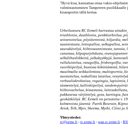
"Hyvä kisa, kannattaa ottaa vakio-ohjelmisto
valmistautuminen Tampereen puolikkaalle j
kisaraportin tällä kertaa.
Urheiluseura RC Eemeli harrastaa ainakin j
triathlonia, duathlonia, penkkiurheilua, pö
seitsenottelua, pöytätennistä, biljardia, mel
suunnistusta, lentopalloa, sulkapalloa, sein
sauvakävelyä, hiihtosuunnistusta, tanssia,
canastaa, kilpapurjehdusta, etunojapunnerru
selkälihasliikkeitä, jalkakyykkyjä, kuntosal
rullaluistelua, ratagolfia, frisbeegolfia, vae
vuorikiipeilyä, bussissa kököttämistä, hilav
maailmalla seikkailemista, multisporttia, ki
suostuttelua, tuskallista latailua, venyttely
verbaaliakrobatiaa, rogaingia, lapiointia, 
täsmentelyä, kalliokiipeilyä, tandem-pyöräi
hiihtovaeltelua, kissastusta, laitesukellusta
pakkasessa värjöttelyä, gota, kartingia, fut
geokätköilyä. RC Eemeli on perustettu v. 199
kolmetoista jäsentä: Patrik Bowrain, Kipto
Ariok, Trib, Mjev, Skeema, Mythi, Cliini ja J
Yhteystiedot:
rc@eeme.li
-
rc.eeme.li
-
wap.rc.eeme.li
-
RSS