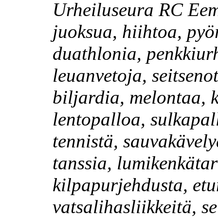
Urheiluseura RC Eem
juoksua, hiihtoa, pyör
duathlonia, penkkiur
leuanvetoja, seitsenot
biljardia, melontaa, k
lentopalloa, sulkapall
tennistä, sauvakävely
tanssia, lumikenkäta
kilpapurjehdusta, et
vatsalihasliikkeitä, se