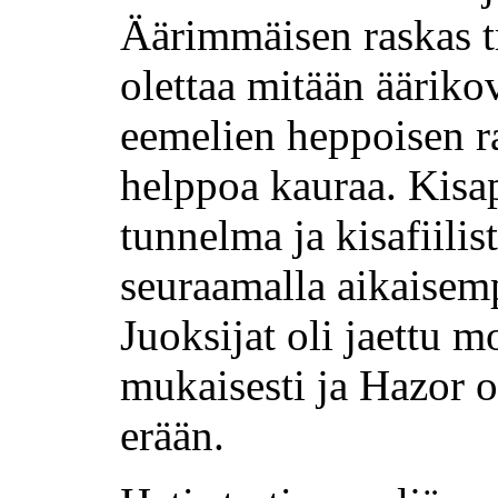
Äärimmäisen raskas tr
olettaa mitään ääriko
eemelien heppoisen r
helppoa kauraa. Kisa
tunnelma ja kisafiilis
seuraamalla aikaisemp
Juoksijat oli jaettu 
mukaisesti ja Hazor os
erään.