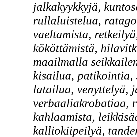
jalkakyykkyjä, kuntos
rullaluistelua, ratagol
vaeltamista, retkeilyä
kököttämistä, hilavit
maailmalla seikkailem
kisailua, patikointia,
latailua, venyttelyä, 
verbaaliakrobatiaa, r
kahlaamista, leikkisä
kalliokiipeilyä, tand