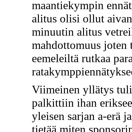
maantiekympin ennäty
alitus olisi ollut aiv
minuutin alitus vetreil
mahdottomuus joten
eemeleiltä rutkaa par
ratakymppiennätyksee
Viimeinen yllätys tul
palkittiin ihan erikse
yleisen sarjan a-erä j
tietää miten sponsorip