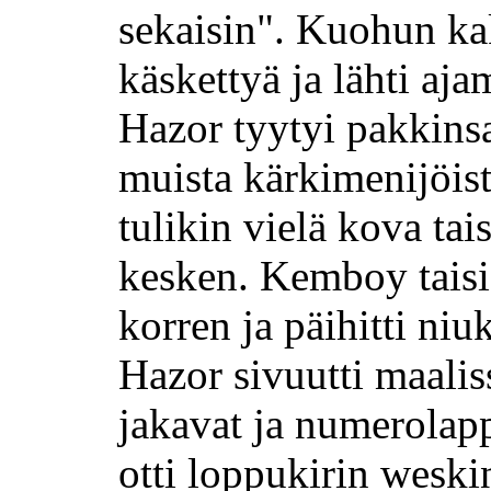
sekaisin". Kuohun ka
käskettyä ja lähti aj
Hazor tyytyi pakkinsa
muista kärkimenijöist
tulikin vielä kova ta
kesken. Kemboy taisi
korren ja päihitti ni
Hazor sivuutti maalis
jakavat ja numerolapp
otti loppukirin weski