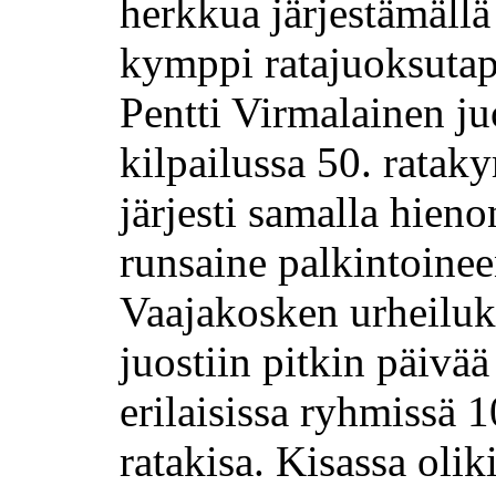
herkkua järjestämällä
kymppi ratajuoksuta
Pentti Virmalainen ju
kilpailussa 50. ratak
järjesti samalla hieno
runsaine palkintoinee
Vaajakosken urheiluk
juostiin pitkin päivää
erilaisissa ryhmissä
ratakisa. Kisassa oli