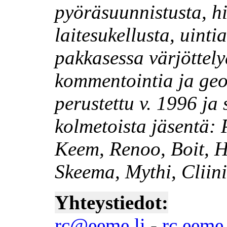
pyöräsuunnistusta, hi
laitesukellusta, uinti
pakkasessa värjöttelyä
kommentointia ja geo
perustettu v. 1996 ja 
kolmetoista jäsentä: 
Keem, Renoo, Boit, Ha
Skeema, Mythi, Cliini
Yhteystiedot:
rc@eeme.li
-
rc.eeme.