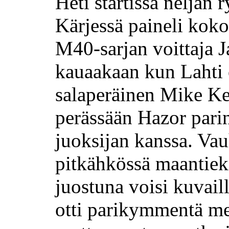
Heti startissa neljän 
Kärjessä paineli kok
M40-sarjan voittaja J
kauaakaan kun Lahti o
salaperäinen Mike K
perässään Hazor par
juoksijan kanssa. Vau
pitkähkössä maantieki
juostuna voisi kuvai
otti parikymmentä me