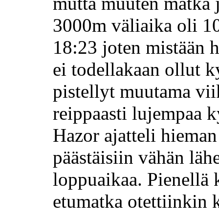
mutta muuten matka ja
3000m väliaika oli 10
18:23 joten mistään h
ei todellakaan ollut
pistellyt muutama vi
reippaasti lujempaa k
Hazor ajatteli hieman 
päästäisiin vähän lä
loppuaikaa. Pienellä
etumatka otettiinkin k