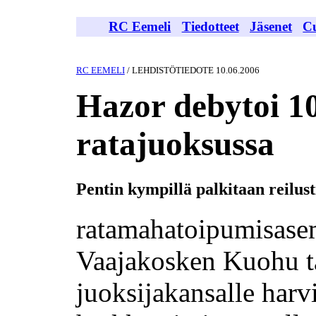
RC Eemeli
Tiedotteet
Jäsenet
C
RC EEMELI
/ LEHDISTÖTIEDOTE 10.06.2006
Hazor debytoi 
ratajuoksussa
Pentin kympillä palkitaan reilust
ratamahatoipumisase
Vaajakosken Kuohu ta
juoksijakansalle harv