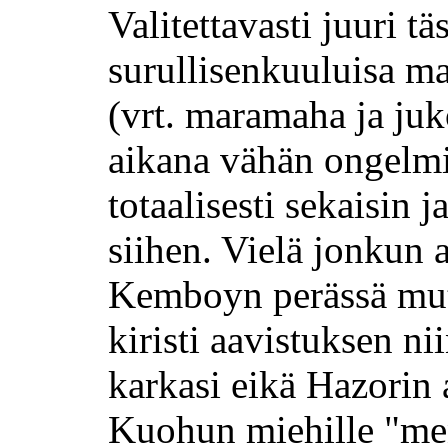
Valitettavasti juuri t
surullisenkuuluisa ma
(vrt. maramaha ja ju
aikana vähän ongelmis
totaalisesti sekaisin 
siihen. Vielä jonkun 
Kemboyn perässä mu
kiristi aavistuksen ni
karkasi eikä Hazorin 
Kuohun miehille "me