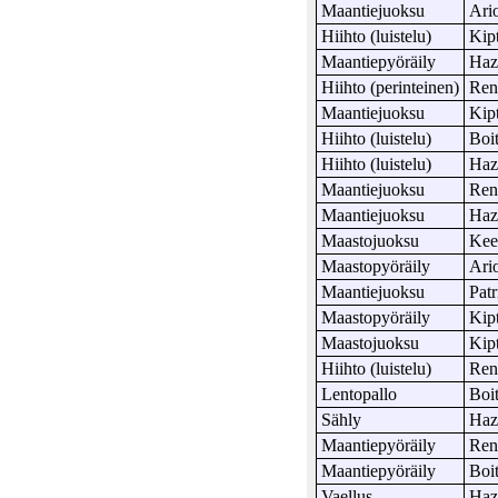
Maantiejuoksu
Ari
Hiihto (luistelu)
Kip
Maantiepyöräily
Haz
Hiihto (perinteinen)
Ren
Maantiejuoksu
Kip
Hiihto (luistelu)
Boi
Hiihto (luistelu)
Haz
Maantiejuoksu
Ren
Maantiejuoksu
Haz
Maastojuoksu
Ke
Maastopyöräily
Ari
Maantiejuoksu
Patr
Maastopyöräily
Kip
Maastojuoksu
Kip
Hiihto (luistelu)
Ren
Lentopallo
Boi
Sähly
Haz
Maantiepyöräily
Ren
Maantiepyöräily
Boi
Vaellus
Haz