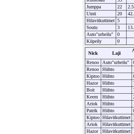
Jumppa
22
2.5
Uinti
20
42
Hilavitkuttimet
5
Soutu
3
13
Auto"urheilu"
0
Kiipeily
0
Nick
Laji
Renoo
Auto"urheilu"
Renoo
Hiihto
Kiptoo
Hiihto
Hazor
Hiihto
Boit
Hiihto
Keem
Hiihto
Ariok
Hiihto
Patrik
Hiihto
Kiptoo
Hilavitkuttimet
Ariok
Hilavitkuttimet
Hazor
Hilavitkuttimet