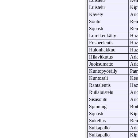
Luistelu
Ren
Luistelu
Kip
Kävely
Ari
Soutu
Ren
Squash
Ren
Lumikenkäily
Haz
Frisbeelentis
Haz
Halonhakkuu
Haz
Hilavitkutus
Ari
Juoksumatto
Ari
Kuntopyöräily
Patr
Kuntosali
Ke
Rantalentis
Haz
Rullaluistelu
Ari
Sisäsoutu
Ari
Spinning
Boi
Squash
Kip
Sukellus
Ren
Sulkapallo
Ari
Sulkapallo
Kip