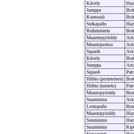
Kävely
Haz
Jumppa
Boi
Kuntosali
Boi
Sulkapallo
Haz
Rullaluistelu
Boi
Maantiepyöräily
Ari
Maastojuoksu
Ari
Squash
Ari
Kävely
Boi
Jumppa
Ari
Squash
Patr
Hiihto (perinteinen)
Boi
Hiihto (luistelu)
Patr
Maastopyöräily
Ren
Suunnistus
Ari
Lentopallo
Ren
Maastopyöräily
Haz
Suunnistus
Haz
Suunnistus
Kip
Vapaauinti
Haz