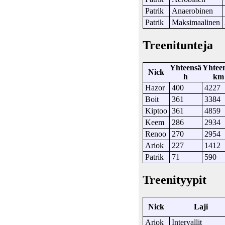
Patrik
Anaerobinen
Patrik
Maksimaalinen
Treenitunteja
Yhteensä
Yhtee
Nick
h
km
Hazor
400
4227
Boit
361
3384
Kiptoo
361
4859
Keem
286
2934
Renoo
270
2954
Ariok
227
1412
Patrik
71
590
Treenityypit
Nick
Laji
Ariok
Intervallit