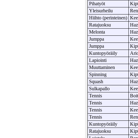
Pihatyöt
Kip
Yleisurheilu
Ren
Hiihto (perinteinen)
Ke
Ratajuoksu
Haz
Melonta
Haz
Jumppa
Ke
Jumppa
Kip
Kuntopyöräily
Ari
Lapiointi
Haz
Muuttaminen
Ke
Spinning
Kip
Squash
Haz
Sulkapallo
Ke
Tennis
Boi
Tennis
Haz
Tennis
Ke
Tennis
Ren
Kuntopyöräily
Kip
Ratajuoksu
Kip