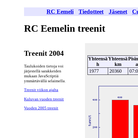
RC Eemeli
Tiedotteet
Jäsenet
C
RC Eemelin treenit
Treenit 2004
Yhteensä
Yhteensä
Pisi
h
km
a
Taulukoiden tietoja voi
1977
20360
07:
järjestellä sarakkeiden
mukaan JavaScriptiä
ymmärtävällä selaimella.
Treenit viikon ajalta
Kuluvan vuoden treenit
Vuoden 2005 treenit