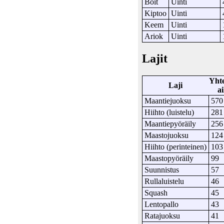
Boit
Uinti
Kiptoo
Uinti
Keem
Uinti
Ariok
Uinti
Lajit
Yht
Laji
a
Maantiejuoksu
570
Hiihto (luistelu)
281
Maantiepyöräily
256
Maastojuoksu
124
Hiihto (perinteinen)
103
Maastopyöräily
99
Suunnistus
57
Rullaluistelu
46
Squash
45
Lentopallo
43
Ratajuoksu
41