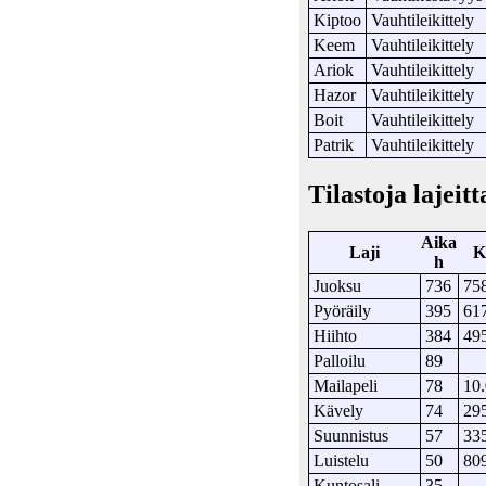
Kiptoo
Vauhtileikittely
Keem
Vauhtileikittely
Ariok
Vauhtileikittely
Hazor
Vauhtileikittely
Boit
Vauhtileikittely
Patrik
Vauhtileikittely
Tilastoja lajeitt
Aika
Laji
h
Juoksu
736
75
Pyöräily
395
61
Hiihto
384
49
Palloilu
89
Mailapeli
78
10
Kävely
74
29
Suunnistus
57
33
Luistelu
50
80
Kuntosali
35