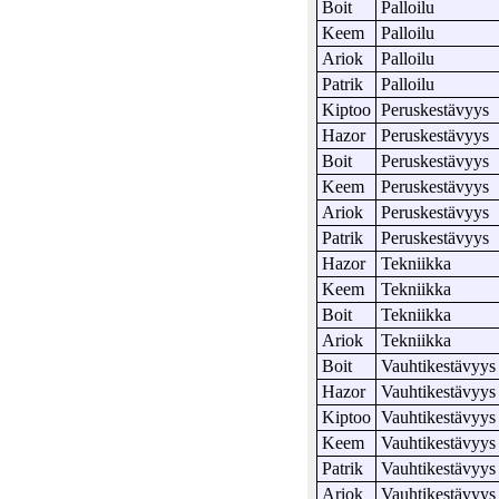
Boit
Palloilu
Keem
Palloilu
Ariok
Palloilu
Patrik
Palloilu
Kiptoo
Peruskestävyys
Hazor
Peruskestävyys
Boit
Peruskestävyys
Keem
Peruskestävyys
Ariok
Peruskestävyys
Patrik
Peruskestävyys
Hazor
Tekniikka
Keem
Tekniikka
Boit
Tekniikka
Ariok
Tekniikka
Boit
Vauhtikestävyys
Hazor
Vauhtikestävyys
Kiptoo
Vauhtikestävyys
Keem
Vauhtikestävyys
Patrik
Vauhtikestävyys
Ariok
Vauhtikestävyys