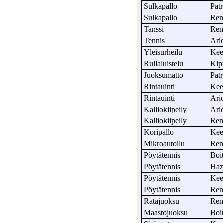
Sulkapallo
Patr
Sulkapallo
Ren
Tanssi
Ren
Tennis
Ari
Yleisurheilu
Ke
Rullaluistelu
Kip
Juoksumatto
Patr
Rintauinti
Ke
Rintauinti
Ari
Kalliokiipeily
Ari
Kalliokiipeily
Ren
Koripallo
Ke
Mikroautoilu
Ren
Pöytätennis
Boi
Pöytätennis
Haz
Pöytätennis
Ke
Pöytätennis
Ren
Ratajuoksu
Ren
Maastojuoksu
Boi