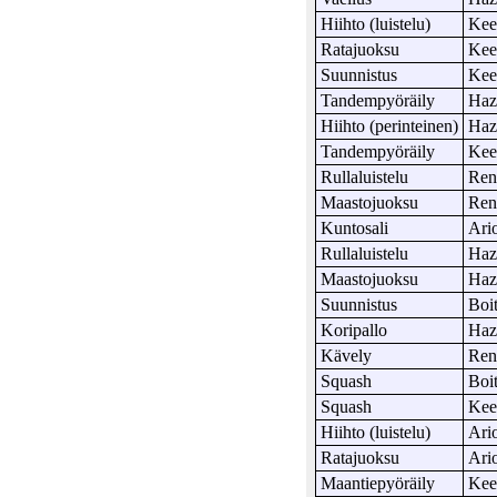
Hiihto (luistelu)
Ke
Ratajuoksu
Ke
Suunnistus
Ke
Tandempyöräily
Haz
Hiihto (perinteinen)
Haz
Tandempyöräily
Ke
Rullaluistelu
Ren
Maastojuoksu
Ren
Kuntosali
Ari
Rullaluistelu
Haz
Maastojuoksu
Haz
Suunnistus
Boi
Koripallo
Haz
Kävely
Ren
Squash
Boi
Squash
Ke
Hiihto (luistelu)
Ari
Ratajuoksu
Ari
Maantiepyöräily
Ke