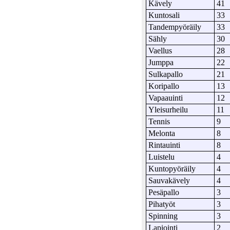
Kävely
41
Kuntosali
33
Tandempyöräily
33
Sähly
30
Vaellus
28
Jumppa
22
Sulkapallo
21
Koripallo
13
Vapaauinti
12
Yleisurheilu
11
Tennis
9
Melonta
8
Rintauinti
8
Luistelu
4
Kuntopyöräily
4
Sauvakävely
4
Pesäpallo
3
Pihatyöt
3
Spinning
3
Lapiointi
2