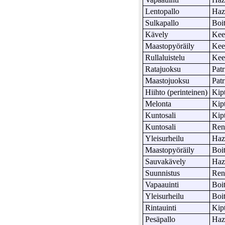
Lentopallo
Haz
Sulkapallo
Boi
Kävely
Ke
Maastopyöräily
Ke
Rullaluistelu
Ke
Ratajuoksu
Patr
Maastojuoksu
Patr
Hiihto (perinteinen)
Kip
Melonta
Kip
Kuntosali
Kip
Kuntosali
Ren
Yleisurheilu
Haz
Maastopyöräily
Boi
Sauvakävely
Haz
Suunnistus
Ren
Vapaauinti
Boi
Yleisurheilu
Boi
Rintauinti
Kip
Pesäpallo
Haz