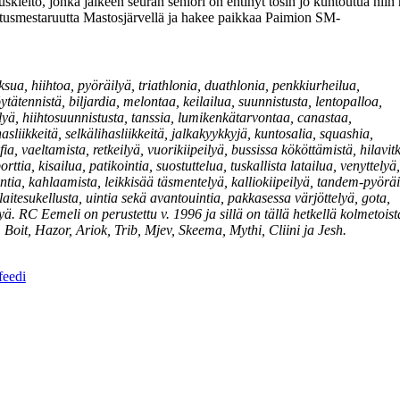
uskielto, jonka jälkeen seuran seniori on ehtinyt tosin jo kuntoutua niin
istusmestaruutta Mastosjärvellä ja hakee paikkaa Paimion SM-
ua, hiihtoa, pyöräilyä, triathlonia, duathlonia, penkkiurheilua,
tätennistä, biljardia, melontaa, keilailua, suunnistusta, lentopalloa,
lyä, hiihtosuunnistusta, tanssia, lumikenkätarvontaa, canastaa,
sliikkeitä, selkälihasliikkeitä, jalkakyykkyjä, kuntosalia, squashia,
fia, vaeltamista, retkeilyä, vuorikiipeilyä, bussissa kököttämistä, hilavit
tia, kisailua, patikointia, suostuttelua, tuskallista latailua, venyttelyä,
ntia, kahlaamista, leikkisää täsmentelyä, kalliokiipeilyä, tandem-pyöräi
laitesukellusta, uintia sekä avantouintia, pakkasessa värjöttelyä, gota,
yä. RC Eemeli on perustettu v. 1996 ja sillä on tällä hetkellä kolmetoist
oit, Hazor, Ariok, Trib, Mjev, Skeema, Mythi, Cliini ja Jesh.
eedi