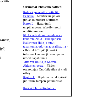
 hyvin,
Uusimmat lehdistötiedotteet:
Kolmekymmentä vuotta RC
Eemeliä
-- Mahtiseura palasi
juhlan kunniaksi juurilleen
Hazor L
-- Hazor juhli
umpihangessa, tekoäly tuotti
onnittelurunon
RC Eemeli ilmoittaa tulevasta
kaudesta 2023 - Tikkajuoksu,
kutusta,
Halloween Hike ja muut
tapahtumat odottavat osallistujia
-
lyä,
- Helsinki City-O järjestää
tulevana kautena jälleen upeita
a
urheilutapahtumia
Virta vei Boitia ja Keemiä
Ahlaistenjoessa
-- Yhden
osanottajan Cup-kilpailua ei vielä
nähty
Kiptoo L
-- Kiptoon merkkipäivää
juhlittiin Tampere parkrunissa
Kaikki lehdistötiedotteet