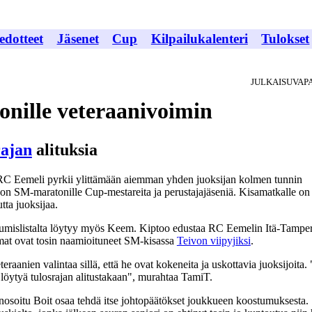
edotteet
Jäsenet
Cup
Kilpailukalenteri
Tulokset
JULKAISUVAPA
nille veteraanivoimin
ajan
alituksia
RC Eemeli pyrkii ylittämään aiemman yhden juoksijan kolmen tunnin
non SM-maratonille Cup-mestareita ja perustajajäseniä. Kisamatkalle on
tta juoksijaa.
tumislistalta löytyy myös Keem. Kiptoo edustaa RC Eemelin Itä-Tampe
at ovat tosin naamioituneet SM-kisassa
Teivon viipyjiksi
.
aanien valintaa sillä, että he ovat kokeneita ja uskottavia juoksijoita. 
a löytyä tulosrajan alitustakaan", murahtaa TamiT.
agnosoitu Boit osaa tehdä itse johtopäätökset joukkueen koostumuksesta.