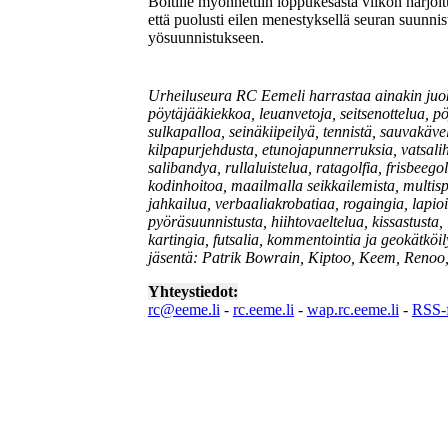
Boitille myönnettiin loppukesästä viikon harjoit
että puolusti eilen menestyksellä seuran suunn
yösuunnistukseen.
Urheiluseura RC Eemeli harrastaa ainakin juoks
pöytäjääkiekkoa, leuanvetoja, seitsenottelua, pöy
sulkapalloa, seinäkiipeilyä, tennistä, sauvakäve
kilpapurjehdusta, etunojapunnerruksia, vatsaliha
salibandya, rullaluistelua, ratagolfia, frisbeegol
kodinhoitoa, maailmalla seikkailemista, multisport
jahkailua, verbaaliakrobatiaa, rogaingia, lapioi
pyöräsuunnistusta, hiihtovaeltelua, kissastusta, 
kartingia, futsalia, kommentointia ja geokätköil
jäsentä: Patrik Bowrain, Kiptoo, Keem, Renoo, B
Yhteystiedot:
rc@eeme.li
-
rc.eeme.li
-
wap.rc.eeme.li
-
RSS-f