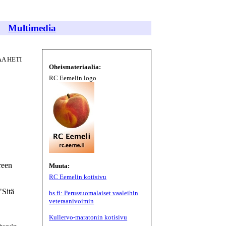
Multimedia
A HETI
Oheismateriaalia:
RC Eemelin logo
reen
Muuta:
RC Eemelin kotisivu
"Sitä
hs.fi: Perussuomalaiset vaaleihin
veteraanivoimin
Kullervo-maratonin kotisivu