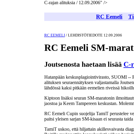
C-rajan alituksia / 12.09.2006" />
RC Eemeli
Ti
RC EEMELI
/ LEHDISTÖTIEDOTE 12.09.2006
RC Eemeli SM-marato
Joutsenosta haetaan lisää
C-r
Hatanpään keskusplagiointivirasto, SUOMI -- 
alituksen seuraennätyksen valjastamalla Joutse
lähdössä kaksi pitkään eemelien riveissä hikoillu
Kiptoon lisäksi seuran SM-maratonin ilmoittau
jaostoa ja Keem Tampereen keskustan. Molemm
RC Eemeli Cupin suojelija TamiT perustelee veter
paitsi yleisen sarjan SM-kisaan ei seurasta taid
TamiT uskoo, että hiljattain akillesvaivasta di